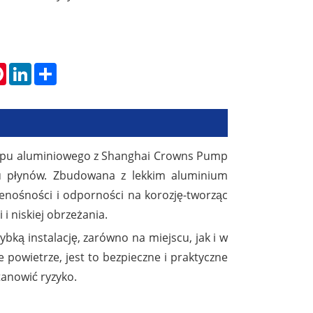
tsApp
Pinterest
LinkedIn
Share
opu aluminiowego z Shanghai Crowns Pump
u płynów. Zbudowana z lekkim aluminium
zenośności i odporności na korozję-tworząc
i niskiej obrzeżania.
bką instalację, zarówno na miejscu, jak i w
 powietrze, jest to bezpieczne i praktyczne
tanowić ryzyko.