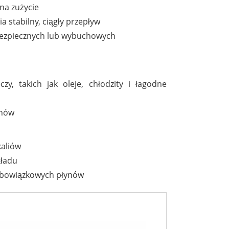
 na zużycie
 stabilny, ciągły przepływ
bezpiecznych lub wybuchowych
zy, takich jak oleje, chłodzity i łagodne
ynów
kaliów
kładu
eobowiązkowych płynów