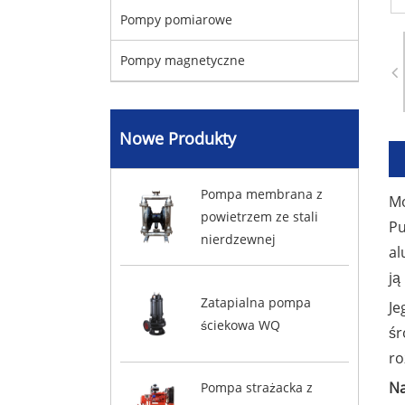
Pompy pomiarowe
Pompy magnetyczne
Nowe Produkty
Pompa membrana z
Mo
powietrzem ze stali
Pu
nierdzewnej
al
ją
Zatapialna pompa
Je
ściekowa WQ
śr
ro
Na
Pompa strażacka z