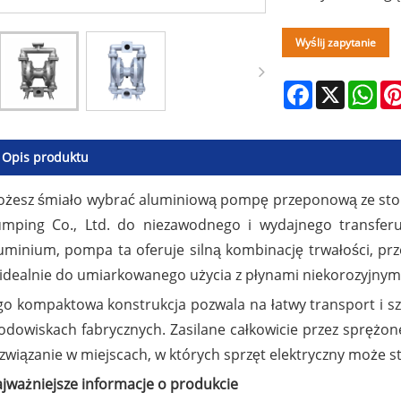
Wyślij zapytanie
Facebook
X
Wha
Opis produktu
żesz śmiało wybrać aluminiową pompę przeponową ze st
mping Co., Ltd. do niezawodnego i wydajnego transfer
uminium, pompa ta oferuje silną kombinację trwałości, pr
 idealnie do umiarkowanego użycia z płynami niekorozyjnymi 
go kompaktowa konstrukcja pozwala na łatwy transport i szy
odowiskach fabrycznych. Zasilane całkowicie przez sprężone
związanie w miejscach, w których sprzęt elektryczny może s
jważniejsze informacje o produkcie