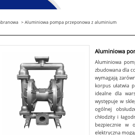
mbranowa
> Aluminiowa pompa przeponowa z aluminium
Aluminiowa po
Aluminiowa pom
zbudowana dla co
wymagają zarówno
korpus ułatwia p
idealne dla war
występuje w skle
ogólnej obsłudz
chłodzity i łagod
bezpiecznie w o
elektryczna mogą