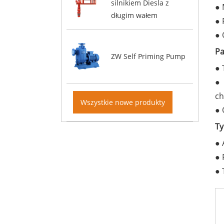
silnikiem Diesla z
długim wałem
Pa
ZW Self Priming Pump
ch
Wszystkie nowe produkty
Ty