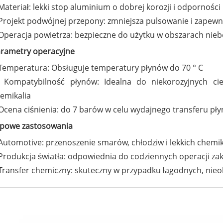
Materiał: lekki stop aluminium o dobrej korozji i odporności
Projekt podwójnej przepony: zmniejsza pulsowanie i zapewnia
Operacja powietrza: bezpieczne do użytku w obszarach nie
rametry operacyjne
Temperatura: Obsługuje temperatury płynów do 70 ° C
Kompatybilność płynów: Idealna do niekorozyjnych ciec
emikalia
Ocena ciśnienia: do 7 barów w celu wydajnego transferu pł
powe zastosowania
Automotive: przenoszenie smarów, chłodziw i lekkich chemi
Produkcja światła: odpowiednia do codziennych operacji za
Transfer chemiczny: skuteczny w przypadku łagodnych, ni