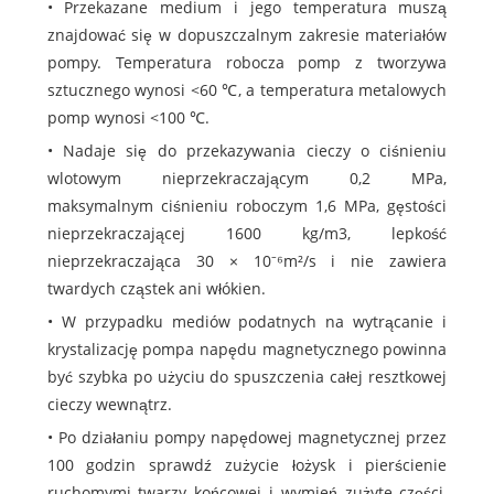
• Przekazane medium i jego temperatura muszą
znajdować się w dopuszczalnym zakresie materiałów
pompy. Temperatura robocza pomp z tworzywa
sztucznego wynosi <60 ℃, a temperatura metalowych
pomp wynosi <100 ℃.
• Nadaje się do przekazywania cieczy o ciśnieniu
wlotowym nieprzekraczającym 0,2 MPa,
maksymalnym ciśnieniu roboczym 1,6 MPa, gęstości
nieprzekraczającej 1600 kg/m3, lepkość
nieprzekraczająca 30 × 10⁻⁶m²/s i nie zawiera
twardych cząstek ani włókien.
• W przypadku mediów podatnych na wytrącanie i
krystalizację pompa napędu magnetycznego powinna
być szybka po użyciu do spuszczenia całej resztkowej
cieczy wewnątrz.
• Po działaniu pompy napędowej magnetycznej przez
100 godzin sprawdź zużycie łożysk i pierścienie
ruchomymi twarzy końcowej i wymień zużyte części,