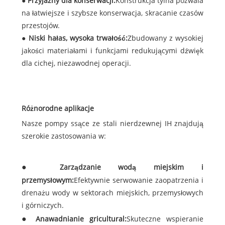
●
Przyjazny dla konserwacji:
Konstrukcja tylna pozwala
na łatwiejsze i szybsze konserwacja, skracanie czasów
przestojów.
●
Niski hałas, wysoka trwałość:
Zbudowany z wysokiej
jakości materiałami i funkcjami redukującymi dźwięk
dla cichej, niezawodnej operacji.
Różnorodne aplikacje
Nasze pompy ssące ze stali nierdzewnej IH znajdują
szerokie zastosowania w:
Zarządzanie wodą miejskim i
przemysłowym:
Efektywnie serwowanie zaopatrzenia i
drenażu wody w sektorach miejskich, przemysłowych
i górniczych.
A
nawadnianie gricultural:
Skuteczne wspieranie