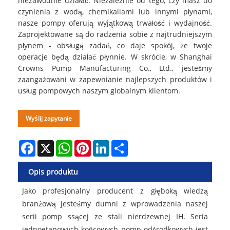
niezawodnie działać. Niezależnie od tego, czy masz do
czynienia z wodą, chemikaliami lub innymi płynami,
nasze pompy oferują wyjątkową trwałość i wydajność.
Zaprojektowane są do radzenia sobie z najtrudniejszym
płynem - obsługą zadań, co daje spokój, że twoje
operacje będą działać płynnie. W skrócie, w Shanghai
Crowns Pump Manufacturing Co., Ltd., jesteśmy
zaangażowani w zapewnianie najlepszych produktów i
usług pompowych naszym globalnym klientom.
Wyślij zapytanie
Facebook
X
WhatsApp
Pinterest
LinkedIn
Share
Opis produktu
Jako profesjonalny producent z głęboką wiedzą
branżową jesteśmy dumni z wprowadzenia naszej
serii pomp ssącej ze stali nierdzewnej IH. Seria
jednoetapowych końcowych pomp odśrodkowych jest