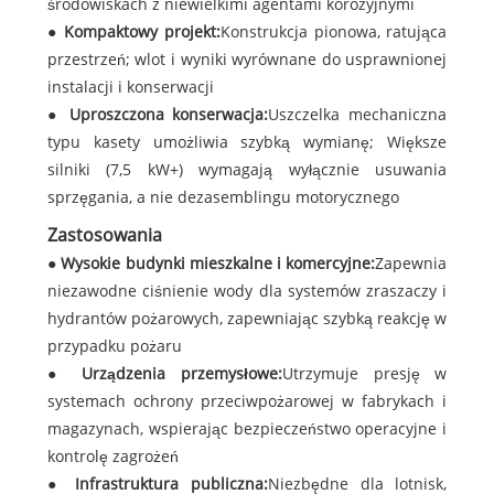
środowiskach z niewielkimi agentami korozyjnymi
●
Kompaktowy projekt:
Konstrukcja pionowa, ratująca
przestrzeń; wlot i wyniki wyrównane do usprawnionej
instalacji i konserwacji
●
Uproszczona konserwacja:
Uszczelka mechaniczna
typu kasety umożliwia szybką wymianę; Większe
silniki (7,5 kW+) wymagają wyłącznie usuwania
sprzęgania, a nie dezasemblingu motorycznego
Zastosowania
●
Wysokie budynki mieszkalne i komercyjne:
Zapewnia
niezawodne ciśnienie wody dla systemów zraszaczy i
hydrantów pożarowych, zapewniając szybką reakcję w
przypadku pożaru
●
Urządzenia przemysłowe:
Utrzymuje presję w
systemach ochrony przeciwpożarowej w fabrykach i
magazynach, wspierając bezpieczeństwo operacyjne i
kontrolę zagrożeń
●
Infrastruktura publiczna:
Niezbędne dla lotnisk,