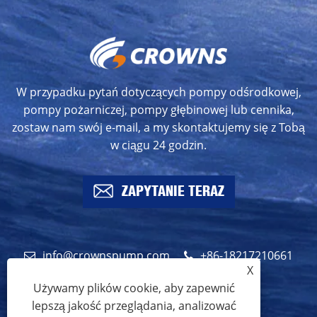
W przypadku pytań dotyczących pompy odśrodkowej,
pompy pożarniczej, pompy głębinowej lub cennika,
zostaw nam swój e-mail, a my skontaktujemy się z Tobą
w ciągu 24 godzin.
ZAPYTANIE TERAZ
info@crownspump.com
+86-18217210661
X
+86-18217210661
Używamy plików cookie, aby zapewnić
lepszą jakość przeglądania, analizować