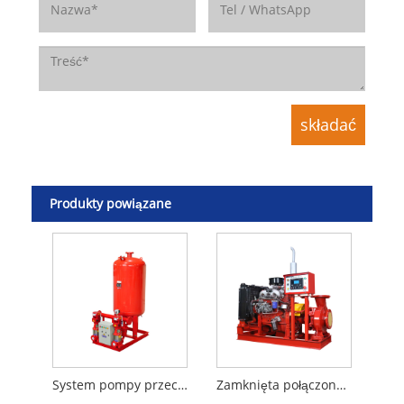
Produkty powiązane
System pompy przeciwpożarowej z dwiema pompami dżokeja
Zamknięta połączona pompa pożarowa oleju napędowego