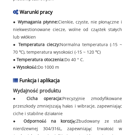
Warunki pracy
●
Wymagania płynne:
Cienkie, czyste, nie płonączne i
niekwestionowane ciecze, wolne od cząstek stałych
lub włókien
●
Temperatura cieczy:
Normalna temperatura (-15 ~
70 ℃), temperatura wysokości (-15 ~ 120 ℃)
●
Temperatura otoczenia:
Do 40 ° C.
●
Wysokość:
Do 1000 m
Funkcja i aplikacja
Wydajność produktu
●
Cicha operacja:
Precyzyjnie zmodyfikowane
przeszkody zmniejszają hałas i wibracje, zapewniając
ciche i stabilne działanie
●
Odporność na korozję:
Zbudowany ze stali
nierdzewnej 304/316L, zapewniając trwałość w