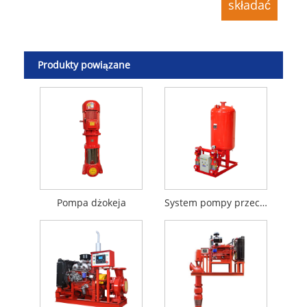
Produkty powiązane
Pompa dżokeja
System pompy przeciwpożarowej z dwiema pompami dżokeja