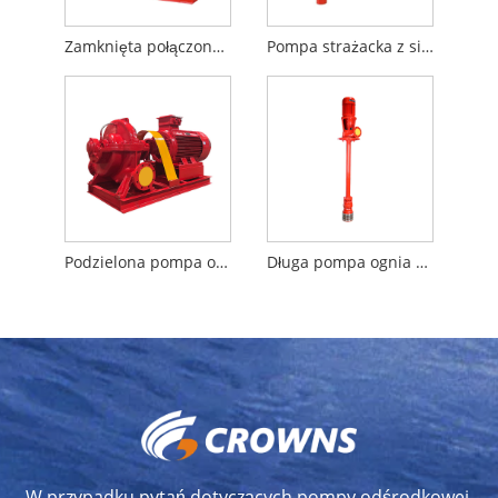
Zamknięta połączona pompa pożarowa oleju napędowego
Pompa strażacka z silnikiem Diesla z długim wałem
Podzielona pompa obudowy
Długa pompa ognia wału
W przypadku pytań dotyczących pompy odśrodkowej,