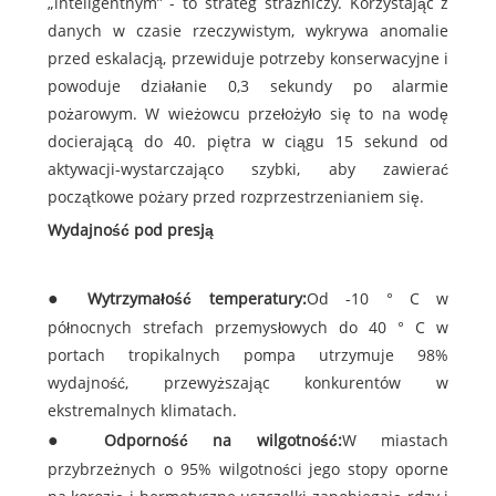
„inteligentnym” - to strateg strażniczy. Korzystając z
danych w czasie rzeczywistym, wykrywa anomalie
przed eskalacją, przewiduje potrzeby konserwacyjne i
powoduje działanie 0,3 sekundy po alarmie
pożarowym. W wieżowcu przełożyło się to na wodę
docierającą do 40. piętra w ciągu 15 sekund od
aktywacji-wystarczająco szybki, aby zawierać
początkowe pożary przed rozprzestrzenianiem się.
Wydajność pod presją
Wytrzymałość temperatury:
Od -10 ° C w
północnych strefach przemysłowych do 40 ° C w
portach tropikalnych pompa utrzymuje 98%
wydajność, przewyższając konkurentów w
ekstremalnych klimatach.
Odporność na wilgotność:
W miastach
przybrzeżnych o 95% wilgotności jego stopy oporne