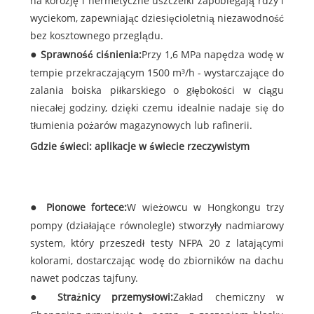
na korozję i hermetyczne uszczelki zapobiegają rdzy i
wyciekom, zapewniając dziesięcioletnią niezawodność
bez kosztownego przeglądu.
Sprawność ciśnienia:
Przy 1,6 MPa napędza wodę w
tempie przekraczającym 1500 m³/h - wystarczające do
zalania boiska piłkarskiego o głębokości w ciągu
niecałej godziny, dzięki czemu idealnie nadaje się do
tłumienia pożarów magazynowych lub rafinerii.
Gdzie świeci: aplikacje w świecie rzeczywistym
Pionowe fortece:
W wieżowcu w Hongkongu trzy
pompy (działające równolegle) stworzyły nadmiarowy
system, który przeszedł testy NFPA 20 z latającymi
kolorami, dostarczając wodę do zbiorników na dachu
nawet podczas tajfuny.
Strażnicy przemysłowi:
Zakład chemiczny w