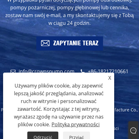
pompy pożarniczej, pompy głębinowej lub cennika,
zostaw nam swój e-mail, a my skontaktujemy się z Tobą
w ciągu 24 godzin.
ZAPYTANIE TERAZ
info@crownspump.com
+86-18217210661
X
+86-18217210661
Używamy plików cookie, aby zapewnić
lepszą jakość przeglądania, analizować
ruch w witrynie i personalizować
zawartość. Korzystając z tej witryny,
Prawa autorskie © 2024 Shanghai Crowns Pump Manufacture Co.,
wyrażasz zgodę na używanie przez nas
Ltd. Wszelkie prawa zastrzeżone.
plików cookie.
Polityka prywatności
Links
Sitemap
RSS
XML
Polityka prywatności
Odrzucić
Przyjąć